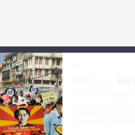
2月1日
閉鎖されたNH
ーデター直後の
クーデター直後の記録を保存
のウェブサイトが2025年
Docu Athanでは、NH
部を入手し、ここに保存・