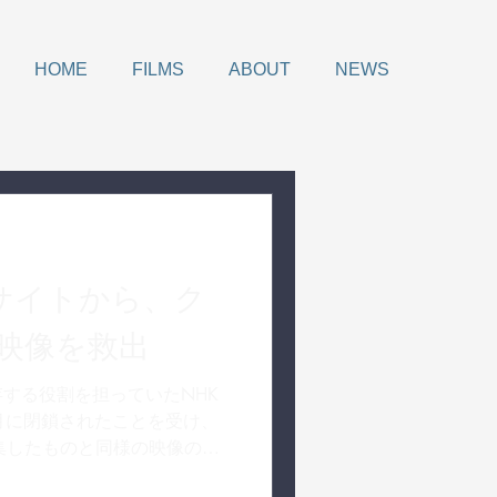
HOME
FILMS
ABOUT
NEWS
Kサイトから、ク
映像を救出
する役割を担っていたNHK
9月に閉鎖されたことを受け、
Kが収集したものと同様の映像の一
公開することにしました。